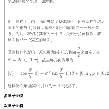
的
轴构成的半球，如左图。
但问题在于，由于我们去除了整体相位，所有落在半球大
|
1
⟩
圆上的态与
等价，这样不利于我们建立一一对应关
系。为此，我们将其缩为一个点，类似于拉伸操作，将半
球面拉成一个完整的球面。
θ
θ
2
受到拉伸的影响，原先用
确定的态将由
来确定。令
θ
′
=
2
θ
∈
[
0
,
π
]
，故最终几何表示为
|
ψ
⟩
=
(
cos
θ
∈
[
θ
0
′
,
2
π
|
]
0
,
⟩
φ
+
∈
e
[
i
φ
0
,
sin
2
π
θ
]
)
′
2
|
1
⟩
|
0
⟩
,
|
1
⟩
这样便不难理解
为一组正交基了。
多量子比特
双量子比特