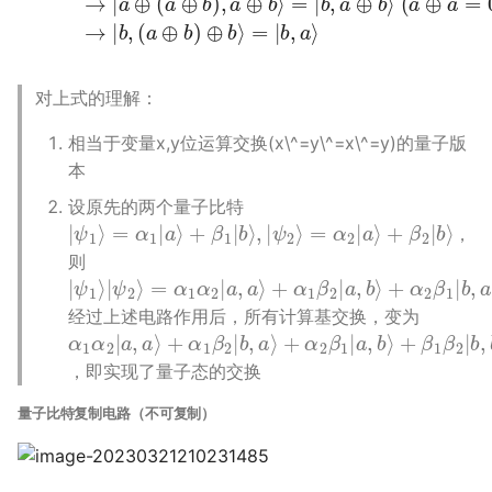
对上式的理解：
相当于变量x,y位运算交换(x\^=y\^=x\^=y)的量子版
本
设原先的两个量子比特
|
ψ
1
⟩
=
α
1
|
a
⟩
+
β
1
|
b
⟩
,
|
ψ
2
⟩
=
α
2
|
a
⟩
+
β
2
|
b
⟩
，
则
|
=
+
+
+
ψ
α
α
α
β
1
1
1
1
2
⟩
β
α
β
|
β
ψ
2
2
2
1
|
2
|
|
|
b
a
b
a
⟩
,
,
,
,
b
b
a
a
⟩
⟩
⟩
⟩
经过上述电路作用后，所有计算基交换，变为
α
+
+
+
=
+
(
+
ψ
α
1
α
α
β
(
β
β
2
α
1
α
1
2
1
1
2
⟩
|
2
β
|
2
β
a
|
|
β
b
ψ
b
|
2
⟩
|
2
1
a
⟩
a
⟩
1
|
|
|
)
⟩
)
,
b
b
a
⟩
=
a
,
,
,
|
⟩
b
b
a
⟩
⟩
⟩
，即实现了量子态的交换
量子比特复制电路（不可复制）