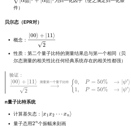
为归一化因子（使之满足归一化条
件）
贝尔态（EPR对）
|
00
⟩
+
|
11
⟩
2
概念：
性质：第二个量子比特的测量结果总与第一个相同（贝
尔态测量的相关性比任何经典系统存在的相关性都强）
验证：
|
=
00
|
00
⟩
+
⟩
|
,
1
11
,
P
⟩
=
2
⟶
50
%
测
→
量
|
ψ
第
′
⟩
一
=
|
个
11
量
⟩
.
子
比
特
{
0
,
P
=
50
%
→
|
测
量
第
一
个
量
子
比
特
n量子比特系统
|
x
1
x
2
⋯
x
n
⟩
计算基矢态：
2
n
量子态用
个振幅来刻画