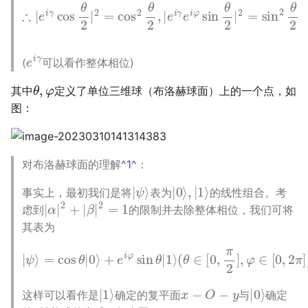
e
i
γ
(
可以看作整体相位)
θ
,
φ
其中
定义了单位三维球（布洛赫球面）上的一个点，如
图：
对布洛赫球面的理解
^1^
：
|
ψ
⟩
|
0
⟩
,
|
1
⟩
事实上，最初我们是将
表为
的线性组合。考
|
α
|
2
+
|
β
|
2
=
1
虑到
的限制并去除整体相位，我们可将
其表为
|
ψ
(
θ
⟩
∈
=
cos
[
0
,
π
θ
2
|
0
]
,
⟩
φ
+
∈
e
i
[
φ
0
,
sin
2
π
θ
]
)
|
)
1
⟩
|
1
⟩
x
−
O
−
y
|
0
⟩
这样可以看作是
确定的复平面
与
确定
z