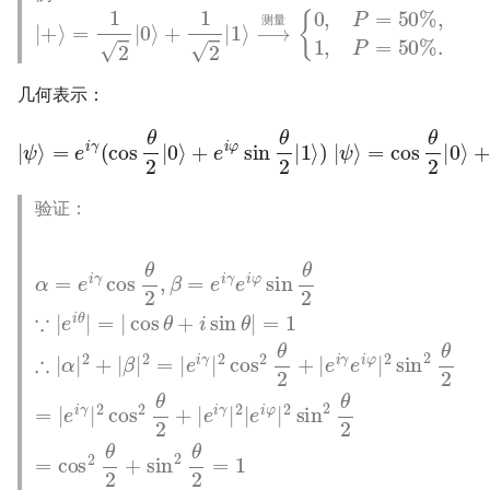
|
{
+
0
,
⟩
P
=
=
1
2
50
|
0
%
⟩
+
,
1
1
,
P
2
|
=
1
50
⟩
⟶
%
测
.
量
测
量
几何表示：
=
cos
|
ψ
θ
2
⟩
=
|
0
e
⟩
i
+
γ
e
(
cos
i
φ
sin
θ
2
θ
|
2
0
|
⟩
1
+
⟩
e
(
i
θ
φ
∈
sin
[
0
θ
,
π
2
]
|
,
1
φ
⟩
)
∈
|
[
ψ
0
⟩
,
2
π
]
)
验证：
θ
α
β
2
|
=
2
+
e
=
cos
|
i
e
γ
|
e
i
cos
γ
i
θ
γ
|
2
2
|
2
θ
|
|
e
2
cos
2
i
=
,
φ
β
cos
|
=
2
2
θ
e
sin
2
2
i
γ
+
θ
=
e
2
2
|
i
θ
1
e
φ
,
∴
2
|
i
e
γ
sin
=
|
e
i
α
γ
cos
i
|
e
θ
φ
2
2
i
|
φ
+
2
∵
2
|
sin
sin
θ
|
e
2
i
θ
+
2
θ
2
θ
sin
|
=
|
2
2
|
=
cos
2
=
|
θ
sin
e
2
i
γ
θ
=
2
|
+
1
2
θ
i
∴
cos
sin
2
|
e
θ
i