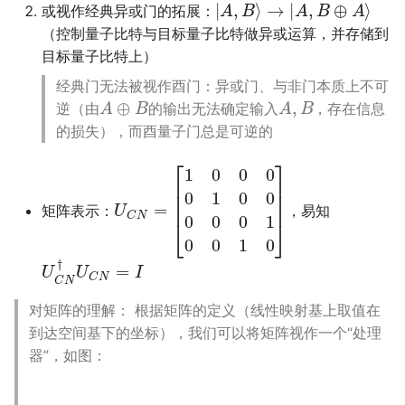
或视作经典异或门的拓展：
（控制量子比特与目标量子比特做异或运算，并存储到
目标量子比特上）
经典门无法被视作酉门：异或门、与非门本质上不可
A
⊕
B
A
,
B
逆（由
的输出无法确定输入
，存在信息
的损失），而酉量子门总是可逆的
U
[
1
C
0
0
N
0
=
0
1
0
0
0
0
0
1
0
0
1
0
]
矩阵表示：
，易知
U
C
N
†
U
C
N
=
I
对矩阵的理解： 根据矩阵的定义（线性映射基上取值在
到达空间基下的坐标），我们可以将矩阵视作一个“处理
器”，如图：