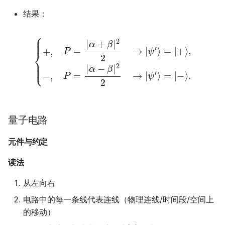
结果：
{
+
,
P
=
|
α
α
−
+
β
β
|
|
2
2
2
2
→
→
|
|
ψ
ψ
′
′
⟩
⟩
=
=
|
|
−
+
⟩
⟩
.
,
−
,
P
=
|
量子电路
元件与约定
读法
从左向右
电路中的每一条线代表连线（物理连线/时间段/空间上
的移动）
|
0
⟩