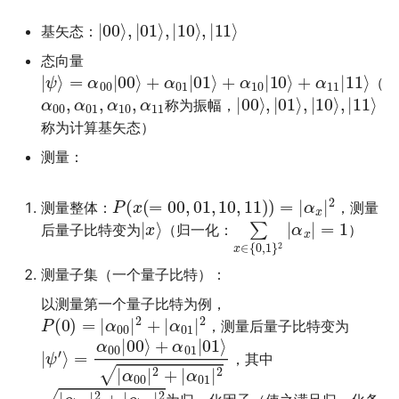
|
00
⟩
,
|
01
⟩
,
|
10
⟩
,
|
11
⟩
基矢态：
态向量
|
ψ
⟩
=
α
00
|
00
⟩
+
α
01
|
01
⟩
+
α
10
|
10
⟩
+
α
11
|
11
⟩
（
α
00
,
α
01
,
α
10
,
α
11
|
00
⟩
,
|
01
⟩
,
|
10
⟩
,
|
11
⟩
称为振幅，
称为计算基矢态）
测量：
P
(
x
(
=
00
,
01
,
10
,
11
)
)
=
|
α
x
|
2
测量整体：
，测量
|
x
⟩
∑
α
x
x
∈
|
=
{
1
0
,
1
}
2
|
后量子比特变为
（归一化：
）
测量子集（一个量子比特）：
以测量第一个量子比特为例，
P
(
0
)
=
|
α
00
|
2
+
|
α
01
|
2
，测量后量子比特变为
|
α
ψ
00
′
⟩
=
|
2
α
+
00
|
α
|
01
00
|
⟩
2
+
α
01
|
01
⟩
|
，其中
|
α
00
|
2
+
|
α
01
|
2