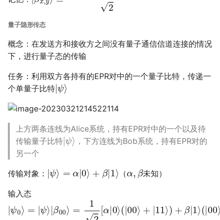
量子隐形传态
概念：在发送方和接收方之间没有量子通信信道连接的情况
下，进行量子态的传输
任务：利用双方各持有的EPR对中的一个量子比特，传递一
|
ψ
⟩
个单量子比特
上方两条连线为Alice系统，持有EPR对中的一个以及待
|
ψ
⟩
传输量子比特
，下方连线为Bob系统，持有EPR对的
另一个
|
ψ
⟩
=
α
|
0
⟩
+
β
|
1
⟩
α
,
β
传输对象：
（
未知）
输入态
|
ψ
0
⟩
=
|
ψ
⟩
|
β
00
⟩
=
1
2
[
α
|
0
⟩
(
|
00
⟩
+
|
11
⟩
)
+
β
|
1
⟩
(
|
00
⟩
+
|
1