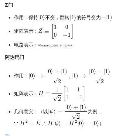
Z门
|
0
⟩
|
1
⟩
−
|
1
⟩
作用：保持
不变，翻转
的符号变为
Z
≡
[
1
0
0
−
1
]
矩阵表示：
电路表示：
阿达玛门
|
0
⟩
→
|
0
⟩
+
|
1
⟩
2
,
|
1
⟩
→
|
0
⟩
−
|
1
⟩
2
作用：
H
≡
1
2
[
1
1
1
−
1
]
矩阵表示：
|
ψ
⟩
=
|
0
⟩
+
|
1
⟩
2
几何意义：（以
为例，
∵
H
2
=
E
∴
H
|
ψ
⟩
=
H
2
|
0
⟩
=
|
0
⟩
）