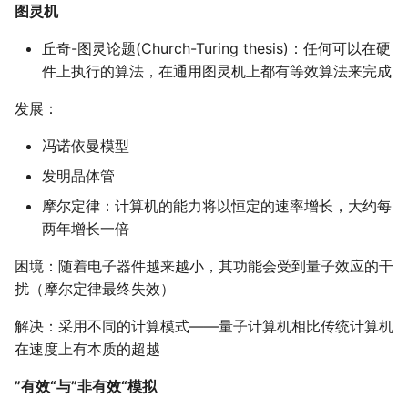
图灵机
实例
丘奇-图灵论题(Church-Turing thesis)：任何可以在硬
量子态交换
件上执行的算法，在通用图灵机上都有等效算法来完成
发展：
量子比特复制电路（不
可复制）
冯诺依曼模型
发明晶体管
贝尔态制备
摩尔定律：计算机的能力将以恒定的速率增长，大约每
量子隐形传态
两年增长一倍
困境：随着电子器件越来越小，其功能会受到量子效应的干
量子算法
扰（摩尔定律最终失效）
经典计算
解决：采用不同的计算模式——量子计算机相比传统计算机
在速度上有本质的超越
量子并行性
”有效“与”非有效“模拟
Deutsch算法