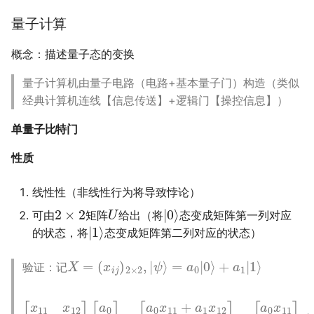
量子计算
概念：描述量子态的变换
量子计算机由量子电路（电路+基本量子门）构造（类似
经典计算机连线【信息传送】+逻辑门【操控信息】）
单量子比特门
性质
线性性（非线性行为将导致悖论）
2
×
2
U
|
0
⟩
可由
矩阵
给出（将
态变成矩阵第一列对应
|
1
⟩
的状态，将
态变成矩阵第二列对应的状态）
X
=
(
x
i
j
)
2
×
2
,
|
ψ
⟩
=
a
0
|
0
⟩
+
a
1
|
1
⟩
验证：记
[
x
11
x
12
x
21
x
[
22
a
0
]
x
[
a
11
0
a
a
0
1
]
x
=
21
[
a
]
0
+
x
[
a
11
1
+
x
a
12
1
x
a
1
12
x
a
22
0
x
]
21
+