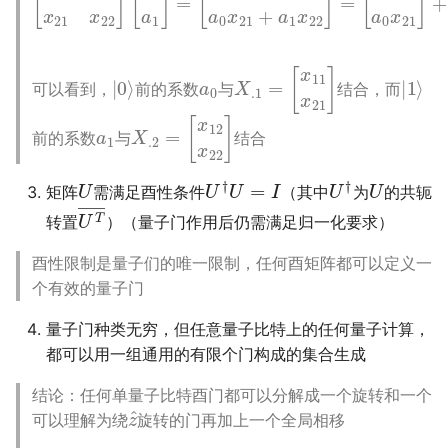
|
0
⟩
a
0
X
[
x
.1
11
=
x
21
]
|
1
⟩
可以看到，
前的系数
与
结合，而
a
1
X
[
x
.2
12
=
x
22
]
前的系数
与
结合
U
U
†
U
=
I
U
†
U
矩阵
需满足酉性条件
（其中
为
的共轭
U
T
―
转置
）（量子门作用后仍需满足归一化要求）
酉性限制是量子们的唯一限制，任何酉矩阵都可以定义一
个有效的量子门
量子门种类无穷，但任意量子比特上的任何量子计算，
都可以用一组通用的有限个门构成的集合生成
结论：任何单量子比特酉门都可以分解成一个旋转和一个
z
^
可以理解为绕
旋转的门再加上一个全局相移