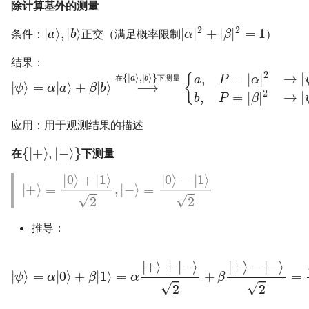
除计算基外的测量
|
a
⟩
,
|
b
⟩
|
α
|
2
+
|
β
|
2
=
1
条件：
正交（满足概率限制
）
结果：
|
=
ψ
|
a
⟩
=
⟩
,
α
b
|
,
a
P
⟩
=
+
|
β
β
|
|
b
2
⟩
→
⟶
|
ψ
在
′
⟩
=
{
|
|
a
b
⟩
⟩
,
|
.
b
⟩
}
下
测
量
{
a
,
P
=
|
α
|
2
→
|
在
下
测
量
应用：用于观测结果的描述
{
|
+
⟩
,
|
−
⟩
}
在
下测量
|
+
⟩
≡
|
0
⟩
+
|
1
⟩
2
,
|
−
⟩
≡
|
0
⟩
−
|
1
⟩
2
推导：
|
ψ
⟩
=
α
|
0
⟩
+
β
|
1
⟩
=
α
|
+
⟩
+
|
−
⟩
2
+
β
|
+
⟩
−
|
−
⟩
2
=
α
+