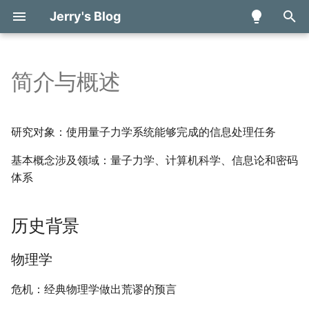
Jerry's Blog
键
入
简介与概述
数学分析 甲 (H)
动手学深度学习读书笔记
历史背景
组合优化问题建模
量子游走
基于量子计算的投资组合优化
多面体编译理论学习笔记
verilog
知识表达与推理
Basic concept and
Digital Systems and
算法分析基础
引言
雪浪算力开发者大赛日志
Max-Cut问题
绝热量子计算
体系结构对编译技术的影
TENET - A Framework fo
模块基本概念
Basic Components
第一行代码读书笔记——
算法竞赛进阶指南学习笔
以
算法
programming
Information
Modeling Tensor Datafl
Kotlin
记
开
introduction
Based on Relation-centri
人工智能引论
比赛日志
绝热量子计算
论文阅读笔记
chisel
物理学
搜索探寻与问题求解
数据结构
线性神经网络
2023全球智能汽车AI挑战
Ising模型
量子退火
程序抽象表示基础
模块的结构
Build Process and Testin
研究对象：使用量子力学系统能够完成的信息处理任务
Notation
A Quantum Algorithm for
Combinational Logic
日志
Jetpack Compose学习
始
基本概念涉及领域：量子力学、计算机科学、信息论和密码
Shapley Value Estimation
Binary Image and
Circuits
——UI组件
图像信息处理
PRML读书会第五期——概率
android
计算机科学
机器学习
排序
预备知识
QUBO范式
非纯量子求解器
数据类型&常量变量
Components
搜
体系
Morphological Operation
Rubick - A Synthesis
图模型(Graphical Models)
Framework for Spatial
Quantum random access
Combinational Logic
计算机逻辑设计基础
algorithm
信息论
神经网络与深度学习
哈希
量子化
拓扑结构与嵌入
运算符
Combinational Building
索
Architectures via Datafl
memory via quantum walk
Basic operation
Design
Blocks
历史背景
Decomposition
数据结构与算法基础
密码学
强化学习
Subset Sum问题
参数选择
赋值语句
Parallax - A Compiler for
Sequential Circuit
Sequential Building Bloc
物理学
Ansor - Generating High
Neutral Atom Quantum
量子计算和量子信息
人工智能博弈
离散二次模型
控制语句
Performance Tensor
Computers under
Digital Hardware
Input Processing
危机：经典物理学做出荒谬的预言
Programs for Deep
Hardware Constraints
Implementation
未来方向
人工智能伦理与安全
0-1线性规划
块语句