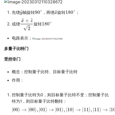
y
^
90
∘
x
^
180
∘
先绕
轴旋转
，再绕
旋转
；
x
^
+
z
^
2
180
∘
或绕
旋转
电路表示：
多量子比特门
受控非门
概念：控制量子比特、目标量子比特
作用：
控制量子比特为0，则目标量子比特不变；控制量子比
特为1，则目标量子比特翻转：
|
00
⟩
→
|
00
⟩
,
|
01
⟩
→
|
01
⟩
,
|
10
⟩
→
|
11
⟩
,
|
11
⟩
→
|
10
⟩
|
A
,
B
⟩
→
|
A
,
B
⊕
A
⟩