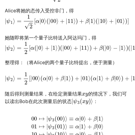
Alice将她的态传入受控非门，得
|
ψ
1
⟩
=
1
2
[
α
|
0
⟩
(
|
00
⟩
+
|
11
⟩
)
+
β
|
1
⟩
(
|
10
⟩
+
|
01
⟩
)
]
她随即将第一个量子比特送入阿达玛门，得
|
ψ
2
⟩
=
1
2
[
α
(
|
0
⟩
+
|
1
⟩
)
(
|
00
⟩
+
|
11
⟩
)
+
β
(
|
0
⟩
−
|
1
⟩
)
(
|
10
⟩
+
|
整理得：（将Alice的两个量子比特提出，便于测量）
(
α
|
1
⟩
+
β
|
|
ψ
0
⟩
2
)
⟩
+
=
|
10
1
2
⟩
[
|
(
00
α
|
0
⟩
(
⟩
α
−
|
β
0
|
⟩
1
+
⟩
)
β
+
|
|
1
11
⟩
)
⟩
+
(
|
α
01
|
1
⟩
⟩
−
β
|
0
⟩
)
]
x
y
随后得到测量结果，在给定测量结果
的情况下，我们可
|
ψ
3
(
x
y
)
⟩
以读出Bob在此次测量后的状态
：
00
↦
ψ
ψ
3
|
3
ψ
ψ
(
(
01
10
3
3
(
(
)
00
)
11
⟩
⟩
≡
≡
)
)
α
⟩
α
⟩
≡
≡
|
|
1
0
α
α
⟩
⟩
|
+
|
1
−
0
⟩
β
β
⟩
−
|
+
|
0
β
1
β
⟩
⟩
|
10
0
11
|
1
⟩
⟩
↦
↦
01
|
|
↦
|