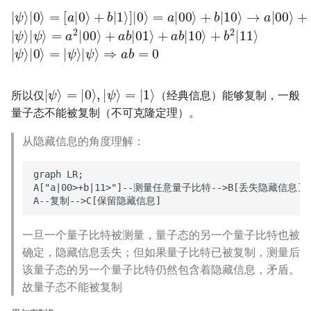
|
ψ
=
⟩
a
|
2
0
|
⟩
00
=
[
a
⟩
+
|
0
a
⟩
b
+
|
b
01
|
1
⟩
⟩
+
]
|
a
0
b
⟩
|
=
10
a
|
⟩
00
+
b
⟩
2
+
|
b
11
|
10
⟩
|
ψ
⟩
→
⟩
|
0
a
⟩
|
=
00
|
ψ
⟩
+
⟩
|
b
ψ
|
⟩
11
⇒
⟩
|
ψ
⟩
=
|
0
⟩
,
|
ψ
⟩
=
|
1
⟩
所以仅
（经典信息）能够复制，一般
量子态不能被复制（不可克隆定理）。
从隐藏信息的角度理解：
graph LR;

A["a|00>+b|11>"]--测量任意量子比特-->B[丢失隐藏信息]

A--复制-->C[保留隐藏信息]
一旦一个量子比特被测量，量子态的另一个量子比特也被
确定，隐藏信息丢失；但如果量子比特已被复制，测量后
该量子态的另一个量子比特仍然包含着隐藏信息，矛盾。
故量子态不能被复制