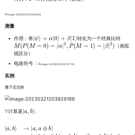
测量
|
ψ
⟩
=
α
|
0
⟩
+
β
|
1
⟩
作用：将
转化为一个经典比特
M
(
P
(
M
=
0
)
=
|
α
|
2
,
P
(
M
=
1
)
=
|
β
|
2
)
（画双
线区分）
电路符号：
实例
量子态交换
∀
|
a
,
b
⟩
计算基
:
=
|
b
,
|
a
a
⊕
,
b
b
⟩
→
⟩
(
|
a
a
⊕
,
a
a
⊕
=
b
0
⟩
)
→
→
|
|
a
b
⊕
,
(
(
a
a
⊕
⊕
b
b
)
)
⊕
,
a
b
⊕
⟩
=
b
|
⟩
b
,
a
⟩