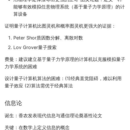
实用量子信息处理的前景
能够有效模拟任意物理系统（基于量子力学原理）的计
算设备
量子信息
证明量子计算机比图灵机和概率图灵机更强大的证据：
量子信息理论问题
Peter Shor质因数分解、离散对数
使用量子信道传输经典
Lov Grover量子搜索
信息
费曼：建议建立基于量子力学原理的计算机以克服模拟量子
力学系统的困难
通过量子信道传输量子
信息
设计量子计算机算法的困难：(1)经典直觉阻碍，难以利用
量子效应 (2)算法需优于经典算法
量子可区分性
纠缠的产生与转化
信息论
诞生：香农发表现代信息与通信理论奠基性论文
关键：在数学上定义信息的概念