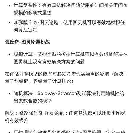
计算复杂性：有效算法解决问题所用的时间是关于问题
Deutsch-Jozsa算法
规模的多项式量级
加强版丘奇-图灵论题：使用图灵机可以
有效地
模拟任
量子算法总结
何算法过程
基于傅里叶变换的量子
强丘奇-图灵论题挑战
算法
模拟计算：某些类型的模拟计算机可以有效解地解决在
图灵机上没有有效解决方案的问题
量子搜索算法
在评估计算模型的效率时必须考虑现实噪声的影响（解决：
量子模拟
量子纠错码、容错量子计算理论）
量子计算的能力
随机算法：Solovay-Strassen测试算法利用随机性给
出素数合数的概率
实验量子信息处理
解决：修改强丘奇-图灵论题：任何算法都可以用概率图灵
机有效模拟
Stern-Gerlach实验
用物理学定律推导出更强的丘奇-图灵论题：定义一种