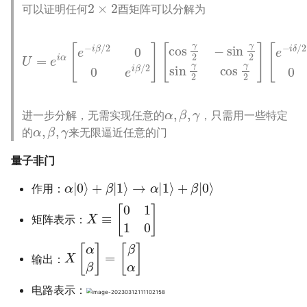
2
×
2
可以证明任何
酉矩阵可以分解为
U
=
e
i
α
[
e
−
i
[
β
e
/
−
2
i
0
δ
0
/
2
e
0
i
β
0
/
e
2
i
]
δ
[
cos
/
2
]
(
γ
α
2
,
−
β
sin
,
γ
,
δ
γ
∈
2
α
,
β
,
γ
进一步分解，无需实现任意的
，只需用一些特定
α
,
β
,
γ
的
来无限逼近任意的门
量子非门
α
|
0
⟩
+
β
|
1
⟩
→
α
|
1
⟩
+
β
|
0
⟩
作用：
X
≡
[
0
1
1
0
]
矩阵表示：
X
[
α
β
]
=
[
β
α
]
输出：
电路表示：