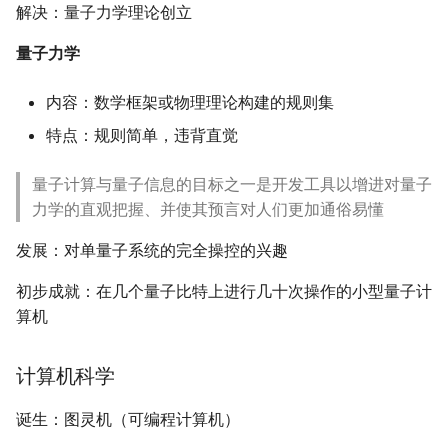
Learning
Finite-State Machines
解决：量子力学理论创立
Qtenon - Towards Low-
Registers and Register
基本概念
整数线性规划
结构语句
A detailed GPU cache
Latency Architecture
量子力学
Transfers
Communicating State
model based on reuse
Integration for Accelerating
Machines
量子比特
背包问题
distance theory
Hybrid Quantum-Classical
内容：数学框架或物理理论构建的规则集
Computing
多量子比特
k-着色问题
特点：规则简单，违背直觉
Programming Distribute
Accelerator System with
Reuse-Aware Compilation
量子计算
旅行商问题
量子计算与量子信息的目标之一是开发工具以增进对量子
Code Generation Compil
for Zoned Quantum
力学的直观把握、并使其预言对人们更加通俗易懂
Architectures Based on
单量子比特门
Neutral Atoms
发展：对单量子系统的完全操控的兴趣
多量子比特门
初步成就：在几个量子比特上进行几十次操作的小型量子计
算机
除计算基外的测量
计算机科学
量子电路
诞生：图灵机（可编程计算机）
元件与约定