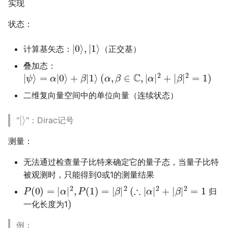
实现
状态：
|
0
⟩
,
|
1
⟩
计算基矢态：
（正交基）
叠加态：
|
ψ
⟩
=
α
|
0
⟩
+
β
|
1
⟩
(
α
,
β
∈
C
,
|
α
|
2
+
|
β
|
2
=
1
)
二维复向量空间中的单位向量（连续状态）
|
⟩
"
"：Dirac记号
测量：
无法通过检查量子比特来确定它的量子态，当量子比特
被观测时，只能得到0或1的测量结果
P
(
0
)
=
|
α
|
2
,
P
(
1
)
=
|
β
|
2
(
∴
|
α
|
2
+
|
β
|
2
=
1
归
)
一化长度为1
例：