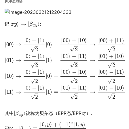
贝尔态制备
|
x
y
⟩
→
|
β
x
y
⟩
记
:
→
|
|
2
00
0
|
⟩
0
+
⟩
⟩
→
|
=
1
|
|
⟩
00
0
2
⟩
|
+
1
⟩
⟩
−
|
=
1
=
|
⟩
10
|
|
2
01
01
|
⟩
0
⟩
2
⟩
+
⟩
−
→
=
|
|
11
11
|
|
00
00
⟩
⟩
2
2
⟩
⟩
→
→
+
−
|
|
|
|
10
11
01
01
⟩
⟩
⟩
⟩
2
2
+
−
|
→
|
β
|
10
10
10
|
00
⟩
⟩
⟩
2
2
=
⟩
|
|
+
β
β
|
00
01
|
11
11
⟩
⟩
⟩
⟩
=
−
=
2
|
|
|
|
01
11
01
β
0
⟩
⟩
⟩
|
β
x
y
⟩
其中
被称为贝尔态（EPR态/EPR对）.
|
β
x
,
y
⟩
≡
|
0
,
y
⟩
+
(
−
1
)
x
|
1
,
y
¯
⟩
2
记忆：