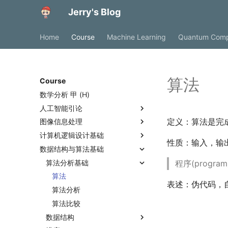
Jerry's Blog
Home
Course
Machine Learning
Quantum Comp
算法
Course
数学分析 甲 (H)
人工智能引论
定义：算法是完
图像信息处理
知识表达与推理
计算机逻辑设计基础
搜索探寻与问题求解
Basic concept and
命题逻辑
性质：输入，输
programming introduction
数据结构与算法基础
机器学习
Digital Systems and
谓词逻辑
搜索基本概念
Binary Image and
Information
Basic principle of imaging
神经网络与深度学习
算法分析基础
知识图谱推理
贪婪最佳优先搜索
基本概念
程序(progr
Morphological Operation
Combinational Logic
Color space
强化学习
概率图推理
A-star搜索
回归分析
概述
算法
Basic operation
Circuits
Binary Image
表述：伪代码，
Image format
人工智能博弈
因果推理
Minimax搜索
决策树
神经网络参数优化
基本概念
算法分析
Combinational Logic
Morphology
Image grayscale transform
Gate Circuits and Boolean
JPEG(Joint Photographic
人工智能伦理与安全
alpha-beta搜索
LDA
神经网络正则化
马尔可夫决策过程
基本概念
算法比较
Design
Equations
Experts Group) format
Geometric transform
数据结构
蒙特卡洛树搜索
PCA
卷积神经网络
强化学习问题定义
纳什均衡
人工智能伦理
Sequential Circuit
Circuit Optimization
Combinational Logic
TIFF(Tagged Image File
Interpolation