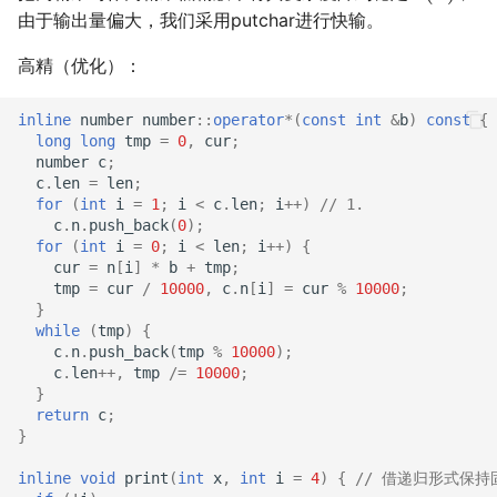
由于输出量偏大，我们采用putchar进行快输。
高精（优化）：
inline
number
number
::
operator
*
(
const
int
&
b
)
const
{
long
long
tmp
=
0
,
cur
;
number
c
;
c
.
len
=
len
;
for
(
int
i
=
1
;
i
<
c
.
len
;
i
++
)
// 1.
c
.
n
.
push_back
(
0
);
for
(
int
i
=
0
;
i
<
len
;
i
++
)
{
cur
=
n
[
i
]
*
b
+
tmp
;
tmp
=
cur
/
10000
,
c
.
n
[
i
]
=
cur
%
10000
;
}
while
(
tmp
)
{
c
.
n
.
push_back
(
tmp
%
10000
);
c
.
len
++
,
tmp
/=
10000
;
}
return
c
;
}
inline
void
print
(
int
x
,
int
i
=
4
)
{
// 借递归形式保