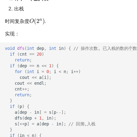
出栈
O
(
2
n
)
时间复杂度
.
实现：
void
dfs
(
int
dep
,
int
in
)
{
// 操作次数, 已入栈的数的个数
if
(
cnt
==
20
)
return
;
if
(
dep
==
n
<<
1
)
{
for
(
int
i
=
0
;
i
<
n
;
i
++
)
cout
<<
a
[
i
];
cout
<<
endl
;
cnt
++
;
return
;
}
if
(
p
)
{
a
[
dep
-
in
]
=
s
[
p
--
];
dfs
(
dep
+
1
,
in
);
s
[
++
p
]
=
a
[
dep
-
in
];
// 回溯,入栈
}
if
(
in
<
n
)
{