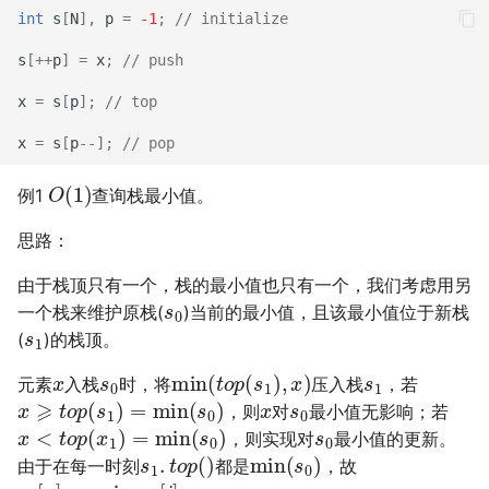
int
s
[
N
],
p
=
-1
;
// initialize
s
[
++
p
]
=
x
;
// push
x
=
s
[
p
];
// top
x
=
s
[
p
--
];
// pop
O
(
1
)
例1
查询栈最小值。
思路：
由于栈顶只有一个，栈的最小值也只有一个，我们考虑用另
s
0
一个栈来维护原栈(
)当前的最小值，且该最小值位于新栈
s
1
(
)的栈顶。
x
s
0
min
(
t
o
p
(
s
1
)
,
x
)
s
1
元素
入栈
时，将
压入栈
，若
x
⩾
t
o
p
(
s
1
)
=
min
(
s
0
)
x
s
0
，则
对
最小值无影响；若
x
<
t
o
p
(
x
1
)
=
min
(
s
0
)
s
0
，则实现对
最小值的更新。
s
1
.
t
o
p
(
)
min
(
s
0
)
由于在每一时刻
都是
，故
s
1
[
n
]
=
min
1
⩽
i
⩽
n
s
0
[
i
]