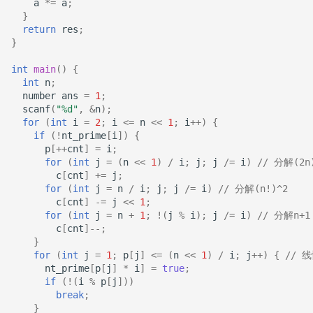
a
*=
a
;
}
return
res
;
}
int
main
()
{
int
n
;
number
ans
=
1
;
scanf
(
"%d"
,
&
n
);
for
(
int
i
=
2
;
i
<=
n
<<
1
;
i
++
)
{
if
(
!
nt_prime
[
i
])
{
p
[
++
cnt
]
=
i
;
for
(
int
j
=
(
n
<<
1
)
/
i
;
j
;
j
/=
i
)
// 分解(2n
c
[
cnt
]
+=
j
;
for
(
int
j
=
n
/
i
;
j
;
j
/=
i
)
// 分解(n!)^2
c
[
cnt
]
-=
j
<<
1
;
for
(
int
j
=
n
+
1
;
!
(
j
%
i
);
j
/=
i
)
// 分解n+1
c
[
cnt
]
--
;
}
for
(
int
j
=
1
;
p
[
j
]
<=
(
n
<<
1
)
/
i
;
j
++
)
{
// 
nt_prime
[
p
[
j
]
*
i
]
=
true
;
if
(
!
(
i
%
p
[
j
]))
break
;
}