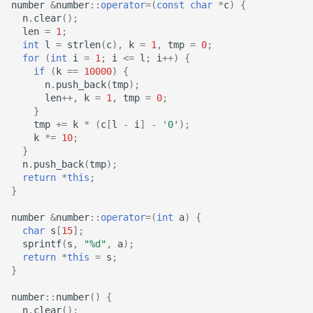
number
&
number
::
operator
=
(
const
char
*
c
)
{
n
.
clear
();
len
=
1
;
int
l
=
strlen
(
c
),
k
=
1
,
tmp
=
0
;
for
(
int
i
=
1
;
i
<=
l
;
i
++
)
{
if
(
k
==
10000
)
{
n
.
push_back
(
tmp
);
len
++
,
k
=
1
,
tmp
=
0
;
}
tmp
+=
k
*
(
c
[
l
-
i
]
-
'0'
);
k
*=
10
;
}
n
.
push_back
(
tmp
);
return
*
this
;
}
number
&
number
::
operator
=
(
int
a
)
{
char
s
[
15
];
sprintf
(
s
,
"%d"
,
a
);
return
*
this
=
s
;
}
number
::
number
()
{
n
.
clear
();