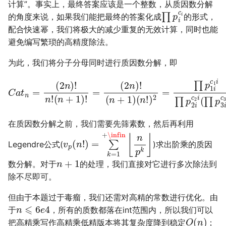
计算”。事实上，最终答案应该是一个整数，从质因数分解
∏
p
i
c
i
的角度来说，如果我们能把最终的答案化成
的形式，
配合快速幂，我们将极大的减少重复的无效计算，同时也能
避免编写繁琐的高精度除法。
为此，我们将分子分母同时进行质因数分解，即
(
n
C
!
a
)
2
t
n
=
=
∏
(
p
2
1
n
i
)
c
!
1
n
i
!
∏
(
n
p
+
2
1
i
c
)
!
2
=
i
(
(
∏
2
n
p
)
3
!
(
i
c
n
3
+
i
1
)
)
2
在质因数分解之前，我们需要先筛素数，然后再利用
v
p
(
n
!
)
=
∑
k
=
1
+
\infin
⌊
n
p
k
⌋
Legendre公式(
)求出阶乘的质因
n
+
1
数分解。对于
的处理，我们直接对它进行多次除法到
除不尽即可。
但由于本题过于毒瘤，我们还需对高精的常数进行优化。由
n
⩽
6
e
4
于
，所有的质数都落在int范围内，所以我们可以
O
(
n
)
把高精乘写作高精乘低精版本将其复杂度降到稳定
；