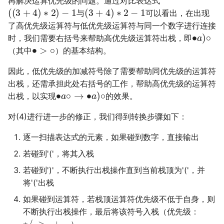
再解决运算优先级的问题。通过对比表达式
(
(
3
+
4
)
∗
2
)
−
1
(
3
+
4
)
∗
2
−
1
与
可以看出，在出现
了高优先级运算符与低优先级运算符与同一个数字进行连接
∙
a
)
∘
时，我们需要右括号来帮助高优先级运算符出栈，即
∙
>
∘
（其中
）的基本结构。
因此，低优先级的加减符号除了需要帮助同优先级的运算符
出栈，还需承担此处右括号的工作，帮助高优先级的运算符
∙
a
∘
→
∙
a
)
∘
出栈，以实现
的效果。
对(4)进行进一步的修正，我们得到转换步骤如下：
逐一扫描表达式的元素，如果碰到数字，直接输出
若碰到'('，将其入栈
若碰到')'，不断执行出栈操作直到当前栈顶为'('，并
将'('出栈
如果碰到运算符，若栈顶运算符优先级不低于自身，则
不断执行出栈操作，最后将该符号入栈（优先级：
∗
/
>
+
−