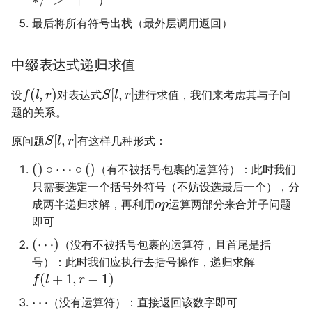
）
最后将所有符号出栈（最外层调用返回）
中缀表达式递归求值
f
(
l
,
r
)
S
[
l
,
r
]
设
对表达式
进行求值，我们来考虑其与子问
题的关系。
S
[
l
,
r
]
原问题
有这样几种形式：
(
)
∘
⋯
∘
(
)
（有不被括号包裹的运算符）：此时我们
只需要选定一个括号外符号（不妨设选最后一个），分
o
p
成两半递归求解，再利用
运算两部分来合并子问题
即可
(
⋯
)
（没有不被括号包裹的运算符，且首尾是括
号）：此时我们应执行去括号操作，递归求解
f
(
l
+
1
,
r
−
1
)
⋯
（没有运算符）：直接返回该数字即可