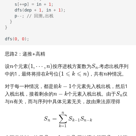
s
[
++
p
]
=
in
+
1
;
dfs
(
dep
+
1
,
in
+
1
);
p
--
;
// 回溯,出栈
}
}
dfs
(
0
,
0
);
思路2：递推+高精
n
(
1
,
⋯
,
n
)
S
n
设
个元素
按序进栈方案数为
.考虑出栈序列
k
(
1
⩽
k
⩽
n
)
n
中的1，最终将排在
号位
，共有
种情况。
k
−
1
对于每一种情况，都是前
个元素先入栈出栈，然后1
n
−
k
S
n
入栈出栈，接着剩余的
个元素入栈出栈。由于
仅
n
与
有关，而与序列中具体元素无关，故由乘法原理得
S
n
=
∑
k
=
1
n
S
k
−
1
S
n
−
k
S
0
=
1
S
1
S
n