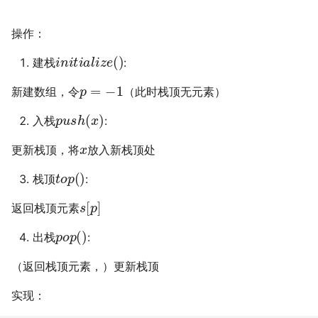
Learning
Finite-State Machines
Qtenon - Towards Low-
Registers and Register
结构语句
操作：
A detailed GPU cache
Latency Architecture
Transfers
Communicating State
i
n
i
t
i
a
l
i
z
e
(
)
model based on reuse
Integration for Accelerat
Machines
建栈
:
distance theory
Hybrid Quantum-Classica
p
=
−
1
Computing
新建数组，令
（此时栈顶无元素）
Programming Distribute
p
u
s
h
(
x
)
入栈
:
Accelerator System with
Reuse-Aware Compilatio
Code Generation Compil
x
for Zoned Quantum
更新栈顶，将
放入新栈顶处
Architectures Based on
t
o
p
(
)
Neutral Atoms
栈顶
:
s
[
p
]
返回栈顶元素
p
o
p
(
)
出栈
:
（返回栈顶元素，）更新栈顶
实现：