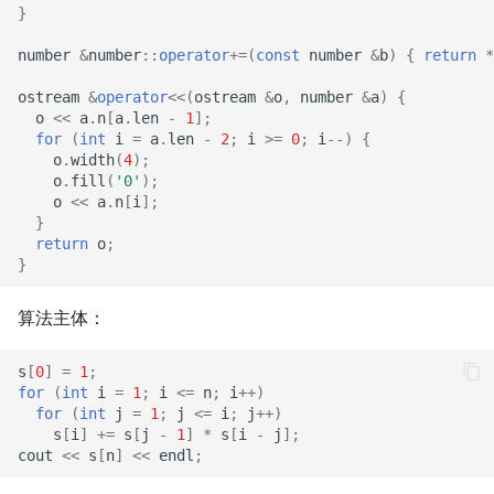
}
number
&
number
::
operator
+=
(
const
number
&
b
)
{
return
*
ostream
&
operator
<<
(
ostream
&
o
,
number
&
a
)
{
o
<<
a
.
n
[
a
.
len
-
1
];
for
(
int
i
=
a
.
len
-
2
;
i
>=
0
;
i
--
)
{
o
.
width
(
4
);
o
.
fill
(
'0'
);
o
<<
a
.
n
[
i
];
}
return
o
;
}
算法主体：
s
[
0
]
=
1
;
for
(
int
i
=
1
;
i
<=
n
;
i
++
)
for
(
int
j
=
1
;
j
<=
i
;
j
++
)
s
[
i
]
+=
s
[
j
-
1
]
*
s
[
i
-
j
];
cout
<<
s
[
n
]
<<
endl
;