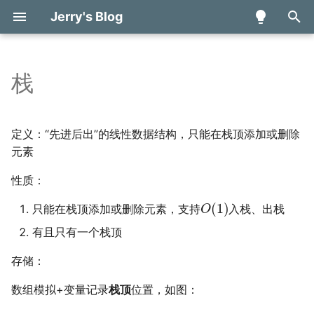
Jerry's Blog
键
入
栈
数学分析 甲 (H)
动手学深度学习读书笔记
量子计算与量子信息读书
多面体编译理论学习笔记
模块基本概念
Basic Components
第一行代码读书笔记——
表达式计算
知识表达与推理
Basic concept and
Digital Systems and
算法分析基础
引言
雪浪算力开发者大赛日志
简介与概述
组合优化问题建模
量子游走
基于量子计算的投资组合
体系结构对编译技术的影
TENET - A Framework fo
以
笔记
Kotlin
programming
Information
算法
Modeling Tensor Datafl
开
introduction
Based on Relation-centri
人工智能引论
比赛日志
论文阅读笔记
模块的结构
Build Process and Testing
分类
搜索探寻与问题求解
数据结构
线性神经网络
2023全球智能汽车AI挑战
绝热量子计算
程序抽象表示基础
定义：“先进后出”的线性数据结构，只能在栈顶添加或删除
Notation
量子机器学习学习笔记
Jetpack Compose学习笔记
Combinational Logic
日志
A Quantum Algorithm for
始
元素
——UI组件
Binary Image and
Circuits
Shapley Value Estimatio
图像信息处理
PRML读书会第五期——概率
数据类型&常量变量
Components
后缀表达式求值
机器学习
排序
预备知识
搜
性质：
Morphological Operation
Rubick - A Synthesis
图模型(Graphical Models)
量子游走学习笔记
Framework for Spatial
Combinational Logic
Quantum random access
计算机逻辑设计基础
运算符
Combinational Building
中缀表达式转后缀表达式
神经网络与深度学习
哈希
索
O
(
1
)
只能在栈顶添加或删除元素，支持
入栈、出栈
Architectures via Datafl
Basic operation
Design
memory via quantum wa
论文阅读笔记
Blocks
Decomposition
有且只有一个栈顶
数据结构与算法基础
赋值语句
中缀表达式递归求值
强化学习
Sequential Circuit
Parallax - A Compiler for
Sequential Building Blocks
存储：
Ansor - Generating High
Neutral Atom Quantum
控制语句
单调栈
人工智能博弈
Performance Tensor
Computers under
Digital Hardware
Input Processing
数组模拟+变量记录
栈顶
位置，如图：
Programs for Deep
Hardware Constraints
Implementation
块语句
人工智能伦理与安全