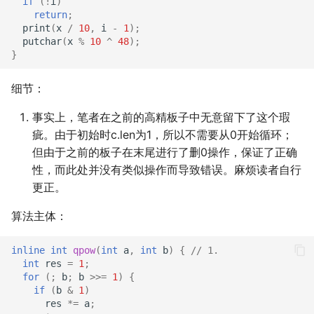
if
(
!
i
)
return
;
print
(
x
/
10
,
i
-
1
);
putchar
(
x
%
10
^
48
);
}
细节：
事实上，笔者在之前的高精板子中无意留下了这个瑕
疵。由于初始时c.len为1，所以不需要从0开始循环；
但由于之前的板子在末尾进行了删0操作，保证了正确
性，而此处并没有类似操作而导致错误。麻烦读者自行
更正。
算法主体：
inline
int
qpow
(
int
a
,
int
b
)
{
// 1.
int
res
=
1
;
for
(;
b
;
b
>>=
1
)
{
if
(
b
&
1
)
res
*=
a
;