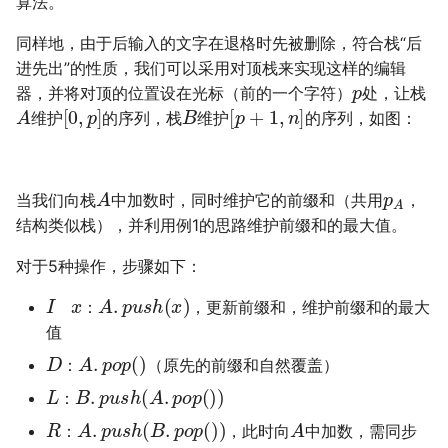
算法。
同样地，由于后输入的文字在退格时先被删除，符合栈“后
进先出”的性质，我们可以采用对顶栈来实现这样的编辑
p
器，并将对顶的位置设在光标（前的一个字符）
处，让栈
A
[
0
,
p
]
B
[
p
+
1
,
n
]
维护
的序列，栈
维护
的序列，如图：
A
p
A
当我们向栈
中加数时，同时维护它的前缀和（共用
，
结构类似栈），并利用例1的思路维护前缀和的最大值。
对于5种操作，步骤如下：
I
x
A
.
p
u
s
h
(
x
)
：
，更新前缀和，维护前缀和的最大
值
D
A
.
p
o
p
(
)
：
（原先的前缀和自然覆盖）
L
B
.
p
u
s
h
(
A
.
p
o
p
(
)
)
：
R
A
.
p
u
s
h
(
B
.
p
o
p
(
)
)
A
：
，此时向
中加数，需同步