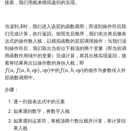
接着，我们用栈来模拟递归的实现。
A
当读到
时，我们进入该层的函数调用；而读到操作符后我
们完成计算，执行返回。按照先后顺序，我们依次将后缀表
达式的操作数入栈，以模拟函数的层层调用操作；当我们读
到操作符后，我们取出当前位于栈顶的两个变量（即当前调
用函数作用域中的变量）完成计算，将其出栈实现返回，接
着将结果再次以操作数的身份入栈，即
f
(
a
,
f
(
a
,
b
,
o
p
)
,
o
p
)
f
(
a
,
b
,
o
p
)
中的
的值作为参数传入外
层函数调用中。
步骤：
逐一扫描表达式中的元素
如果遇到数字，将数字入栈
如果遇到运算符，将栈顶两个数出栈并计算，将计算结
果入栈