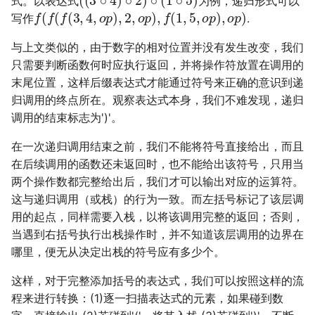
式。以表达式
为例，递归形式可以
f
(
f
(
f
(
3
,
4
,
o
p
)
,
2
,
o
p
)
,
f
(
1
,
5
,
o
p
)
,
o
p
)
写作
.
与上文类似的，由于数字的相对位置并没有发生改变，我们
只需要判断函数何时应执行返回，并将操作符放置在调用的
末尾位置，这样后缀表达式才能通过符号来正确的意识到递
归调用的终点所在。观察表达式本身，我们不难发现，递归
调用的结束标志为')'。
在一次递归调用结束之前，我们不能将符号直接给出，而且
在后续调用的函数还未返回时，也不能给出该符号，只用当
两个操作数都完整给出后，我们才可以输出对应的运算符。
这与递归调用（或栈）的行为一致。而左括号标记了该层调
用的起点，同样需要入栈，以将该调用完整的返回；否则，
当遇到右括号执行出栈操作时，并不知道该层调用的边界在
哪里，便无从决定出栈的符号应有多少个。
这样，对于完整添加括号的表达式，我们可以按照这样的流
程来进行转换：(1)逐一扫描表达式的元素，如果碰到数