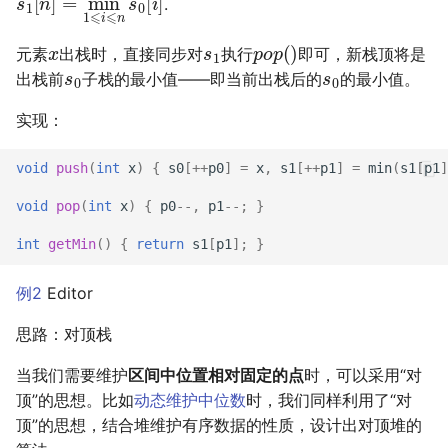
.
x
s
1
p
o
p
(
)
元素
出栈时，直接同步对
执行
即可，新栈顶将是
s
0
s
0
出栈前
子栈的最小值——即当前出栈后的
的最小值。
实现：
void
push
(
int
x
)
{
s0
[
++
p0
]
=
x
,
s1
[
++
p1
]
=
min
(
s1
[
p1
]
void
pop
(
int
x
)
{
p0
--
,
p1
--
;
}
int
getMin
()
{
return
s1
[
p1
];
}
例2
Editor
思路：对顶栈
当我们需要维护
区间中位置相对固定的点
时，可以采用“对
顶”的思想。比如
动态维护中位数
时，我们同样利用了“对
顶”的思想，结合堆维护有序数据的性质，设计出对顶堆的