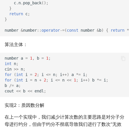
c
.
n
.
pop_back
();
}
return
c
;
}
number
&
number
::
operator
-=
(
const
number
&
b
)
{
return
*
算法主体：
number
a
=
1
,
b
=
1
;
int
n
;
cin
>>
n
;
for
(
int
i
=
2
;
i
<=
n
;
i
++
)
a
*=
i
;
for
(
int
i
=
n
+
2
;
i
<=
n
<<
1
;
i
++
)
b
*=
i
;
b
/=
a
;
cout
<<
b
<<
endl
;
实现2：质因数分解
在上一个实现中，我们减少计算次数的主要思路是对分子分
母进行约分，但由于约分不彻底导致我们进行了数次“无效