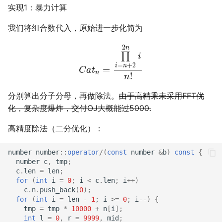
实现1：暴力计算
我们将组合数代入，原始进一步化简为
C
a
t
n
=
∏
i
=
n
+
2
2
n
i
n
!
分别算出分子分母，再做除法。
由于高精乘未采用FFT优
化，复杂度爆炸，交付OJ大概能过5000.
高精度除法（二分优化）：
number
number
::
operator
/
(
const
number
&
b
)
const
{
number
c
,
tmp
;
c
.
len
=
len
;
for
(
int
i
=
0
;
i
<
c
.
len
;
i
++
)
c
.
n
.
push_back
(
0
);
for
(
int
i
=
len
-
1
;
i
>=
0
;
i
--
)
{
tmp
=
tmp
*
10000
+
n
[
i
];
int
l
=
0
,
r
=
9999
,
mid
;