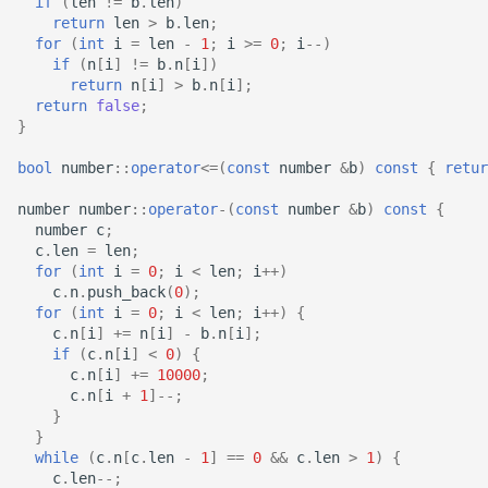
if
(
len
!=
b
.
len
)
return
len
>
b
.
len
;
for
(
int
i
=
len
-
1
;
i
>=
0
;
i
--
)
if
(
n
[
i
]
!=
b
.
n
[
i
])
return
n
[
i
]
>
b
.
n
[
i
];
return
false
;
}
bool
number
::
operator
<=
(
const
number
&
b
)
const
{
retur
number
number
::
operator
-
(
const
number
&
b
)
const
{
number
c
;
c
.
len
=
len
;
for
(
int
i
=
0
;
i
<
len
;
i
++
)
c
.
n
.
push_back
(
0
);
for
(
int
i
=
0
;
i
<
len
;
i
++
)
{
c
.
n
[
i
]
+=
n
[
i
]
-
b
.
n
[
i
];
if
(
c
.
n
[
i
]
<
0
)
{
c
.
n
[
i
]
+=
10000
;
c
.
n
[
i
+
1
]
--
;
}
}
while
(
c
.
n
[
c
.
len
-
1
]
==
0
&&
c
.
len
>
1
)
{
c
.
len
--
;