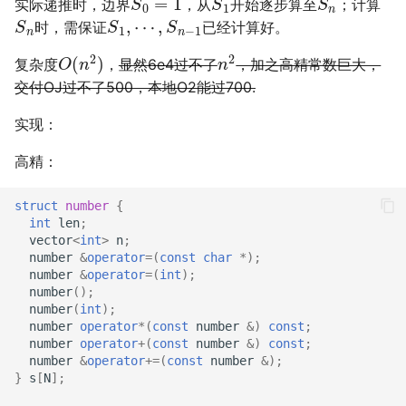
实际递推时，边界
，从
开始逐步算至
；计算
S
n
S
1
,
⋯
,
S
n
−
1
时，需保证
已经计算好。
O
(
n
2
)
n
2
复杂度
，
显然6e4过不了
，加之高精常数巨大，
交付OJ过不了500，本地O2能过700.
实现：
高精：
struct
number
{
int
len
;
vector
<
int
>
n
;
number
&
operator
=
(
const
char
*
);
number
&
operator
=
(
int
);
number
();
number
(
int
);
number
operator
*
(
const
number
&
)
const
;
number
operator
+
(
const
number
&
)
const
;
number
&
operator
+=
(
const
number
&
);
}
s
[
N
];