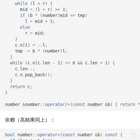
while
(
l
<
r
)
{
mid
=
(
l
+
r
)
>>
1
;
if
(
b
*
(
number
)
mid
<=
tmp
)
l
=
mid
+
1
;
else
r
=
mid
;
}
c
.
n
[
i
]
=
--
l
;
tmp
-=
b
*
(
number
)
l
;
}
while
(
c
.
n
[
c
.
len
-
1
]
==
0
&&
c
.
len
>
1
)
{
c
.
len
--
;
c
.
n
.
pop_back
();
}
return
c
;
}
number
&
number
::
operator
/=
(
const
number
&
b
)
{
return
*
依赖（高精乘同上）：
bool
number
::
operator
>
(
const
number
&
b
)
const
{