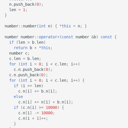
n
.
push_back
(
0
);
len
=
1
;
}
number
::
number
(
int
n
)
{
*
this
=
n
;
}
number
number
::
operator
+
(
const
number
&
b
)
const
{
if
(
len
>
b
.
len
)
return
b
+
*
this
;
number
c
;
c
.
len
=
b
.
len
;
for
(
int
i
=
0
;
i
<
c
.
len
;
i
++
)
c
.
n
.
push_back
(
0
);
c
.
n
.
push_back
(
0
);
for
(
int
i
=
0
;
i
<
c
.
len
;
i
++
)
{
if
(
i
>=
len
)
c
.
n
[
i
]
+=
b
.
n
[
i
];
else
c
.
n
[
i
]
+=
n
[
i
]
+
b
.
n
[
i
];
if
(
c
.
n
[
i
]
>=
10000
)
{
c
.
n
[
i
]
-=
10000
;
c
.
n
[
i
+
1
]
++
;
}