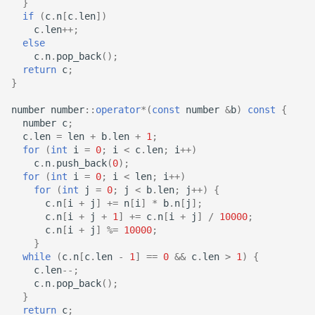
}
if
(
c
.
n
[
c
.
len
])
c
.
len
++
;
else
c
.
n
.
pop_back
();
return
c
;
}
number
number
::
operator
*
(
const
number
&
b
)
const
{
number
c
;
c
.
len
=
len
+
b
.
len
+
1
;
for
(
int
i
=
0
;
i
<
c
.
len
;
i
++
)
c
.
n
.
push_back
(
0
);
for
(
int
i
=
0
;
i
<
len
;
i
++
)
for
(
int
j
=
0
;
j
<
b
.
len
;
j
++
)
{
c
.
n
[
i
+
j
]
+=
n
[
i
]
*
b
.
n
[
j
];
c
.
n
[
i
+
j
+
1
]
+=
c
.
n
[
i
+
j
]
/
10000
;
c
.
n
[
i
+
j
]
%=
10000
;
}
while
(
c
.
n
[
c
.
len
-
1
]
==
0
&&
c
.
len
>
1
)
{
c
.
len
--
;
c
.
n
.
pop_back
();
}
return
c
;