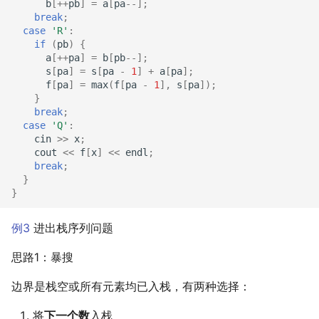
b
[
++
pb
]
=
a
[
pa
--
];
break
;
case
'R'
:
if
(
pb
)
{
a
[
++
pa
]
=
b
[
pb
--
];
s
[
pa
]
=
s
[
pa
-
1
]
+
a
[
pa
];
f
[
pa
]
=
max
(
f
[
pa
-
1
],
s
[
pa
]);
}
break
;
case
'Q'
:
cin
>>
x
;
cout
<<
f
[
x
]
<<
endl
;
break
;
}
}
例
3
进出栈序列问题
思路1：暴搜
边界是栈空或所有元素均已入栈，有两种选择：
将
下一个数
入栈