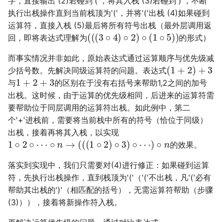
字，直接输出 (2)若碰到'('，将其入栈 (3)若碰到')'，不断
执行出栈操作直到当前栈顶为'('，并将'('出栈 (4)如果碰到
运算符，直接入栈 (5)最后将所有符号出栈（最外层调用返
(
(
(
3
∘
4
)
∘
2
)
∘
(
1
∘
5
)
)
回，即将表达式理解为
的形式）
而事实情况并非如此，原始表达式通过运算顺序与优先级减
(
1
+
2
)
+
3
少括号数。先解决同级运算符的问题。表达式
1
+
2
+
3
与
的区别在于没有右括号来帮助1,2之间的加号
出栈。这时候，由于运算的优先级相同，后进来的运算符需
要帮助位于同层调用的运算符出栈。如此例中，第二
个'+'进栈前，需要将当前栈中所有的符号（恰位于同级）
出栈，接着再将其入栈，以实现
1
∘
2
∘
⋯
∘
n
→
(
(
(
1
∘
2
)
∘
3
)
∘
⋯
)
∘
n
的效果。
落实到实现中，我们只需要对(4)进行修正：如果碰到运算
符，先执行出栈操作，直到栈顶为'('（'('不出栈，凡'('必有
帮助其出栈的')'（相匹配的括号），无需运算符帮助（步骤
(3)）），接着将新操作符入栈。