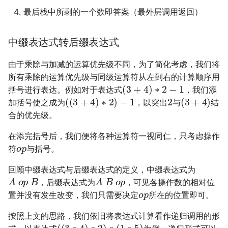
最后栈中所剩的一个数即答案（最外层调用返回）
中缀表达式转后缀表达式
由于乘除与加减的运算优先级不同，为了简化考虑，我们将
所有乘除的运算优先级与同级运算符从左到右的计算顺序用
(
3
+
4
)
∗
2
−
1
括号进行表达。例如对于表达式
，我们添
(
(
3
+
4
)
∗
2
)
−
1
2
(
3
+
4
)
加括号使之成为
，以突出
与
结
合的优先级。
在添完括号后，我们便将各种运算符一视同仁，只考虑操作
o
p
符
与括号。
回顾中缀表达式与后缀表达式的定义，中缀表达式为
A
o
p
B
A
B
o
p
，后缀表达式为
，可见各操作数的相对位
o
p
置并没有发生改变，我们只需要决定
所在的位置即可。
按照上文的思路，我们依旧将表达式计算看作递归调用的形
(
(
3
∘
4
)
∘
2
)
∘
(
1
∘
5
)