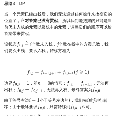
思路3：DP
当一个元素已经出栈后，我们无法通过任何操作来改变它的
位置了，它
对答案已没有贡献
。所以我们能把握的只能是当
前仍未入栈的元素以及栈中的元素，调整它们的顺序可以给
答案带来贡献。
f
i
,
j
≜
i
j
设状态
个数未入栈，
个数在栈中的方案总数，我
们要么出栈、要么入栈，转移方程为
f
i
,
j
=
f
i
−
1
,
j
+
1
+
f
i
,
j
−
1
(
j
⩾
1
)
f
0
,
0
=
1
n
=
0
f
i
,
0
=
f
i
−
1
,
1
边界
，即
的情形；
，无法再
f
0
,
j
=
f
0
,
j
−
1
f
n
,
0
出栈；
，无法再入栈。最终答案为
.
i
−
1
i
i
j
由于等号右边
小于等号左边的
，我们先
后
进行转
f
n
,
0
f
i
,
n
−
i
移；由于最终要求
，只需转移到
即可。
O
(
n
2
)