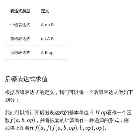
表达式类型
定义
中缀表达式
A op B
前缀表达式
op A B
后缀表达式
A B op
后缀表达式求值
根据后缀表达式的定义，我们可以将一个后缀表达式做如下
划分：
A
B
o
p
我们可以将计算后缀表达式的基本单位
看作一个函
f
(
a
,
b
,
o
p
)
数
，并将嵌套的计算看作一种递归的形式，例
f
(
a
,
f
(
f
(
a
,
b
,
o
p
)
,
b
,
o
p
)
,
o
p
)
如将上图看作
.