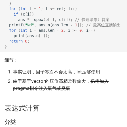
}
for
(
int
i
=
1
;
i
<=
cnt
;
i
++
)
if
(
c
[
i
])
ans
*=
qpow
(
p
[
i
],
c
[
i
]);
// 快速幂累计答案
printf
(
"%d"
,
ans
.
n
[
ans
.
len
-
1
]);
// 最高位直接输出
for
(
int
i
=
ans
.
len
-
2
;
i
>=
0
;
i
--
)
print
(
ans
.
n
[
i
]);
return
0
;
}
细节：
事实证明，因子幂次不会太高，int足够使用
由于基于vector的压位高精常数偏大，
仍需加入
pragma指令注入氧气或臭氧
表达式计算
分类