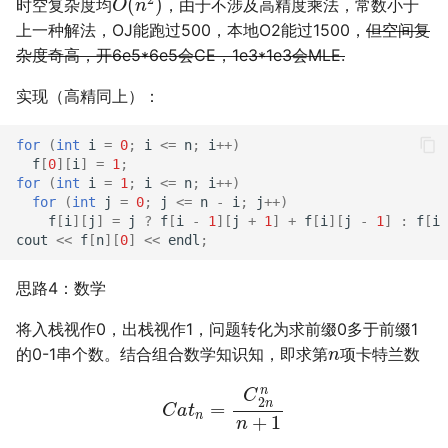
时空复杂度均
，由于不涉及高精度乘法，常数小于
上一种解法，OJ能跑过500，本地O2能过1500，
但空间复
杂度奇高，开6e5*6e5会CE，1e3*1e3会MLE.
实现（高精同上）：
for
(
int
i
=
0
;
i
<=
n
;
i
++
)
f
[
0
][
i
]
=
1
;
for
(
int
i
=
1
;
i
<=
n
;
i
++
)
for
(
int
j
=
0
;
j
<=
n
-
i
;
j
++
)
f
[
i
][
j
]
=
j
?
f
[
i
-
1
][
j
+
1
]
+
f
[
i
][
j
-
1
]
:
f
[
i
cout
<<
f
[
n
][
0
]
<<
endl
;
思路4：数学
将入栈视作0，出栈视作1，问题转化为求前缀0多于前缀1
n
的0-1串个数。结合组合数学知识知，即求第
项卡特兰数
C
a
t
n
=
C
2
n
n
n
+
1