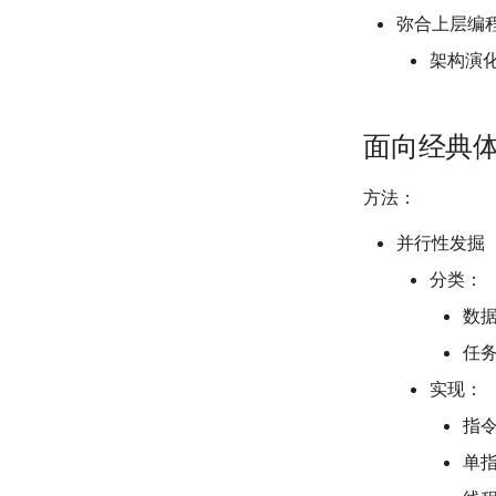
Ansor - Generating High-
弥合上层编
Performance Tensor
Programs for Deep Learning
架构演化
A detailed GPU cache model
based on reuse distance
theory
面向经典
Programming Distributed
Accelerator System with Code
Generation Compiler
方法：
并行性发掘
分类：
数
任
实现：
指令
单指