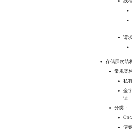
线程
请求
存储层次结
常规架
私有
金
证
分类：
Ca
便签