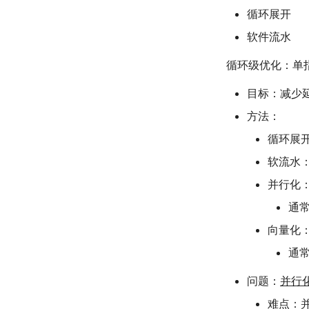
循环展开
软件流水
循环级优化：单
目标：减少
方法：
循环展
软流水
并行化
通
向量化：
通
问题：
并行
难点：