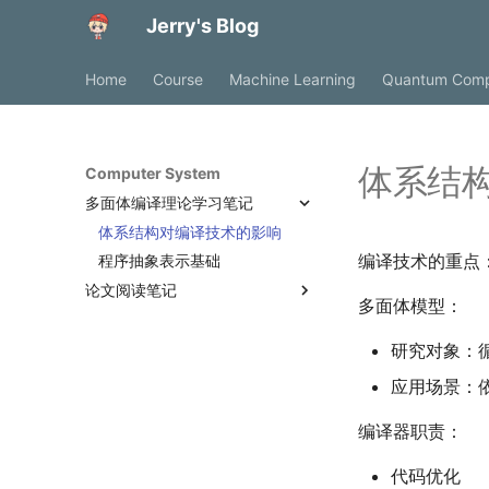
Jerry's Blog
Home
Course
Machine Learning
Quantum Comp
体系结
Computer System
多面体编译理论学习笔记
体系结构对编译技术的影响
编译技术的重点
程序抽象表示基础
论文阅读笔记
多面体模型：
TENET - A Framework for
Modeling Tensor Dataflow
研究对象：
Based on Relation-centric
Notation
应用场景：
Rubick - A Synthesis
Framework for Spatial
编译器职责：
Architectures via Dataflow
Decomposition
代码优化