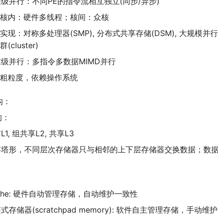
级并行：不同PE的指令流相互独立(同步/异步)
核内：硬件多线程；核间：众核
实现：对称多处理器(SMP), 分布式共享存储(DSM), 大规模并行处
群(cluster)
级并行：多指令多数据MIMD并行
粗粒度，依赖操作系统
构：
构：
L1, 组共享L2, 共享L3
字塔形，不同层次存储器只与相邻的上下层存储器交换数据；数
che: 硬件自动管理存储，自动维护一致性
式存储器(scratchpad memory): 软件自主管理存储，手动维