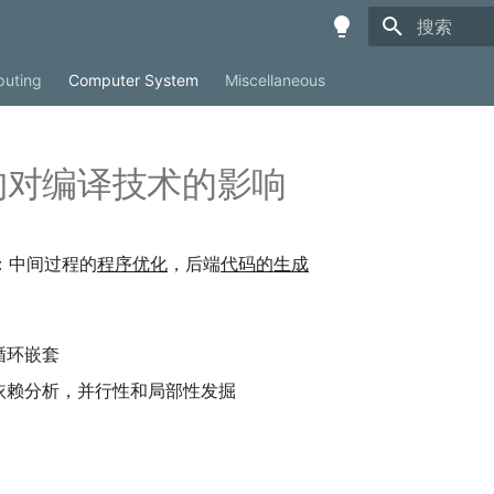
键入以开始
uting
Computer System
Miscellaneous
构对编译技术的影响
：中间过程的
程序优化
，后端
代码的生成
循环嵌套
依赖分析，并行性和局部性发掘