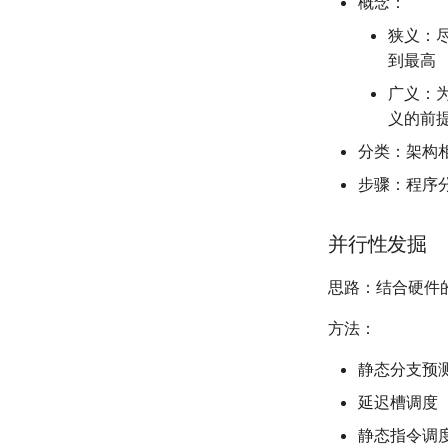
概念：
狭义：
到最高
广义：
义的前
分类：架构
步骤：程序
并行性发掘
思路：结合硬件
方法：
静态分支预
延迟槽调度
静态指令调