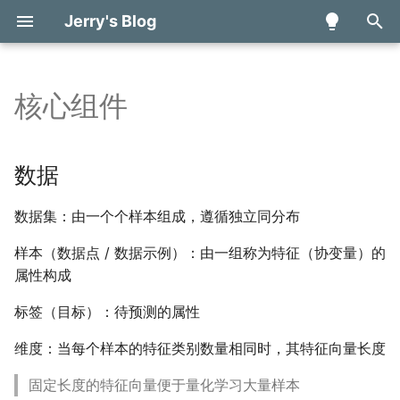
Jerry's Blog
键
入
核心组件
数学分析 甲 (H)
数据
线性回归
矩阵微分
雪浪算力开发者大赛日志
量子计算与量子信息读书
多面体编译理论学习笔记
verilog
知识表达与推理
Basic concept and
Digital Systems and
算法分析基础
简介与概述
组合优化问题建模
量子游走
基于量子计算的投资组合
体系结构对编译技术的影
TENET - A Framework fo
模块基本概念
Basic Components
第一行代码读书笔记——
算法竞赛进阶指南学习笔
以
笔记
programming
Information
算法
Modeling Tensor Datafl
Kotlin
记
开
introduction
Based on Relation-centri
人工智能引论
模型
线性模型
自动微分
2023全球智能汽车AI挑战赛
论文阅读笔记
chisel
搜索探寻与问题求解
数据结构
绝热量子计算
程序抽象表示基础
模块的结构
Build Process and Testin
数据
Notation
日志
量子机器学习学习笔记
Combinational Logic
A Quantum Algorithm for
Jetpack Compose学习
始
Binary Image and
Circuits
Shapley Value Estimatio
——UI组件
图像信息处理
目标函数
损失函数
android
机器学习
排序
数据类型&常量变量
Components
数据集：由一个个样本组成，遵循独立同分布
搜
Morphological Operation
Rubick - A Synthesis
量子游走学习笔记
Framework for Spatial
Combinational Logic
Quantum random access
计算机逻辑设计基础
优化算法
随机梯度下降
algorithm
样本（数据点 / 数据示例）：由一组称为特征（协变量）的
神经网络与深度学习
哈希
运算符
Combinational Building
索
Architectures via Datafl
Basic operation
Design
memory via quantum wa
论文阅读笔记
Blocks
属性构成
Decomposition
数据结构与算法基础
softmax回归
强化学习
赋值语句
标签（目标）：待预测的属性
Sequential Circuit
Parallax - A Compiler for
Sequential Building Bloc
Ansor - Generating High
Neutral Atom Quantum
人工智能博弈
控制语句
维度：当每个样本的特征类别数量相同时，其特征向量长度
Performance Tensor
Computers under
Digital Hardware
Input Processing
Programs for Deep
Hardware Constraints
Implementation
人工智能伦理与安全
块语句
固定长度的特征向量便于量化学习大量样本