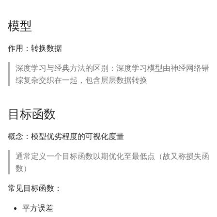
Learning
Finite-State Machines
Qtenon - Towards Low-
Registers and Register
结构语句
模型
A detailed GPU cache
Latency Architecture
Transfers
Communicating State
model based on reuse
Integration for Accelerat
Machines
作用：转换数据
distance theory
Hybrid Quantum-Classica
Computing
深度学习与经典方法的区别：深度学习模型由神经网络错
Programming Distribute
综复杂交织在一起，包含层层数据转换
Accelerator System with
Reuse-Aware Compilatio
Code Generation Compil
for Zoned Quantum
Architectures Based on
目标函数
Neutral Atoms
概念：模型优劣程度的可视化度量
通常定义一个目标函数以期优化至最低点（故又称损失函
数）
常见目标函数：
平方误差