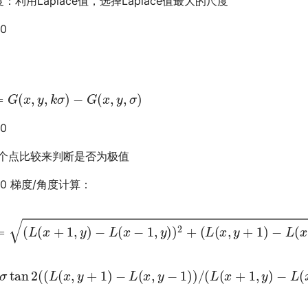
利用Laplace值，选择Laplace值最大的尺度
G
(
x
,
y
,
k
σ
)
−
G
(
x
,
y
,
σ
)
6个点比较来判断是否为极值
梯度/角度计算：
m
(
x
,
y
)
=
(
L
(
x
+
1
,
y
)
−
L
(
x
−
1
,
y
)
)
2
+
(
L
(
x
,
y
+
1
)
−
L
(
x
,
y
−
1
)
)
x
,
y
)
=
σ
tan
2
(
(
L
(
x
,
y
+
1
)
−
L
(
x
,
y
−
1
)
)
/
(
L
(
x
+
1
,
y
)
−
L
(
x
−
1
,