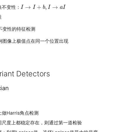
I
→
I
+
b
,
I
→
a
I
换不变性：
性
不变性的特征检测
例图像上极值点在同一个位置出现
riant Detectors
cian
做Harris角点检测
同尺度上都稳定存在，则通过第一道检验