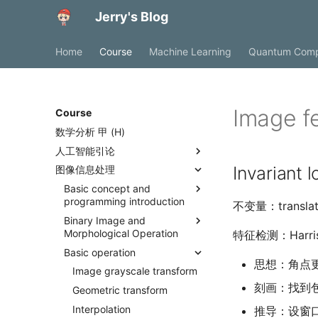
Jerry's Blog
Home
Course
Machine Learning
Quantum Comp
Image f
Course
数学分析 甲 (H)
人工智能引论
Invariant l
图像信息处理
知识表达与推理
搜索探寻与问题求解
Basic concept and
命题逻辑
programming introduction
不变量：translatio
机器学习
谓词逻辑
搜索基本概念
Binary Image and
Basic principle of imaging
神经网络与深度学习
知识图谱推理
贪婪最佳优先搜索
基本概念
Morphological Operation
特征检测：Harris c
Color space
强化学习
概率图推理
A-star搜索
回归分析
概述
Basic operation
Binary Image
Image format
思想：角点
人工智能博弈
因果推理
Minimax搜索
决策树
神经网络参数优化
基本概念
Morphology
Image grayscale transform
JPEG(Joint Photographic
人工智能伦理与安全
alpha-beta搜索
LDA
神经网络正则化
马尔可夫决策过程
基本概念
刻画：找到
Experts Group) format
Geometric transform
蒙特卡洛树搜索
PCA
卷积神经网络
强化学习问题定义
纳什均衡
人工智能伦理
TIFF(Tagged Image File
Interpolation
推导：设窗