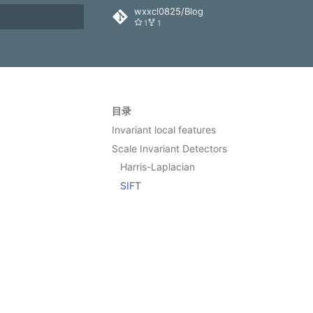
wxxcl0825/Blog
1
1
搜索
目录
Invariant local features
Scale Invariant Detectors
Harris-Laplacian
SIFT