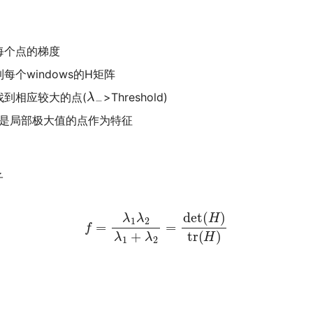
每个点的梯度
每个windows的H矩阵
λ
−
找到相应较大的点(
>Threshold)
是局部极大值的点作为特征
子
f
=
λ
1
λ
2
λ
1
+
λ
2
=
det
(
H
)
tr
(
H
)