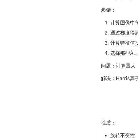
Registers, Microoperations
优先队列(堆)
and Implementations
步骤：
并查集
Counters, register cells,
buses, & serial operations
计算图像中
图
通过梯度得到
计算特征值
λ
−
选择那些
问题：计算量大
解决：Harris算
性质：
旋转不变性