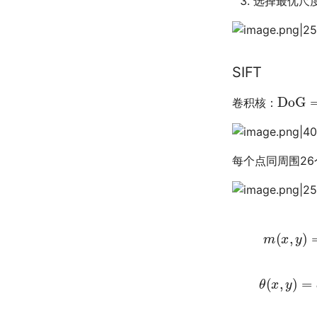
选择最优尺度：
SIFT
DoG
=
卷积核：
每个点同周围2
θ
(