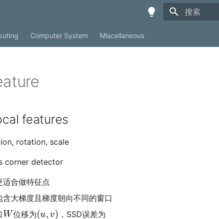
键入以开始
uting
Computer System
Miscellaneous
eature
ocal features
n, rotation, scale
orner detector
更适合做特征点
包含大梯度且梯度朝向不同的窗口
W
(
u
,
v
)
口
位移为
，SSD误差为