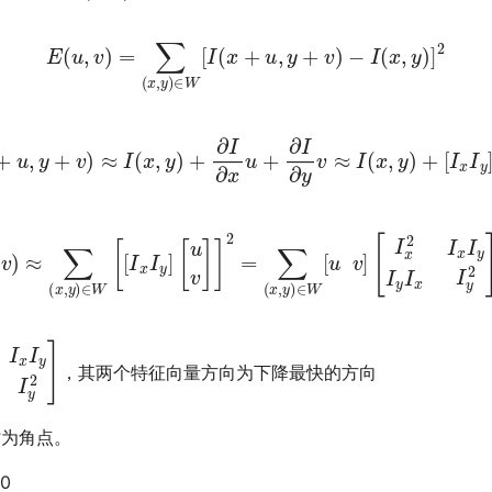
E
(
u
,
v
)
=
∑
(
x
,
y
)
∈
W
[
I
(
x
+
u
,
y
+
v
)
−
I
(
x
,
y
)
]
2
I
(
x
+
u
,
y
+
v
)
≈
I
(
x
,
y
)
+
∂
I
∂
x
u
+
∂
I
∂
y
v
≈
I
(
x
,
y
)
+
[
I
x
I
y
]
[
u
v
]
∑
(
x
,
y
)
∈
W
[
[
I
x
I
y
]
[
u
v
]
]
2
=
∑
(
x
,
y
)
∈
W
[
u
v
]
[
I
x
2
I
x
I
y
I
y
I
x
y
2
]
，其两个特征向量方向为下降最快的方向
时为角点。