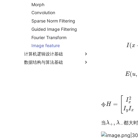
特征人脸法
循环神经网络
强化学习方法
人工智能与博弈论
人工智能可解释性
Format) format
Morph
k均值聚类
注意力机制
人工智能模型安全
Convolution
遗传算法
Sparse Norm Filtering
Guided Image Filtering
Fourier Transform
Image feature
计算机逻辑设计基础
数据结构与算法基础
Digital Systems and
E
(
u
,
v
)
≈
Information
算法分析基础
Combinational Logic
数据结构
算法
Circuits
排序
算法分析
ADT
Combinational Logic
Gate Circuits and Boolean
哈希
算法比较
列表
Design
Equations
H
[
I
x
=
2
I
x
I
y
I
y
I
x
I
队列
Sequential Circuit
Circuit Optimization
Combinational Logic
令
栈
Digital Hardware
Additional Gates and
Design Procedure
Storage Elements and
Implementation
Circuits
Sequential Circuit Analysis
λ
+
,
λ
−
树
Arithmetic Functions
当
都大
Registers and Register
Sequential Circuit Design
Programmable
二叉树
Transfers
Implementation
查找树
Technologies