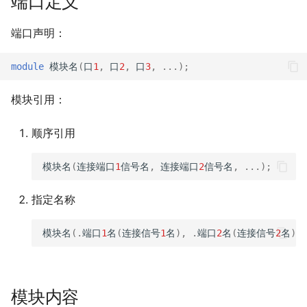
端口定义
Learning
Finite-State Machines
Qtenon - Towards Low-
Registers and Register
总结与练习1
端口声明：
A detailed GPU cache
Latency Architecture
Transfers
Communicating State
model based on reuse
Integration for Accelerat
Machines
栈
module
模块名
(
口
1
,
口
2
,
口
3
,
...);
distance theory
Hybrid Quantum-Classica
Computing
链表与邻接表
模块引用：
Programming Distribute
Accelerator System with
Reuse-Aware Compilatio
C++ STL
顺序引用
Code Generation Compil
for Zoned Quantum
Architectures Based on
随机数据生成与对拍
模块名
(
连接端口
1
信号名
,
连接端口
2
信号名
,
...);
Neutral Atoms
指定名称
模块名
(.
端口
1
名
(
连接信号
1
名
),
.
端口
2
名
(
连接信号
2
名
),
模块内容