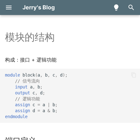
Jerry's Blog
键
入
模块的结构
数学分析 甲 (H)
动手学深度学习读书笔记
量子计算与量子信息读书
多面体编译理论学习笔记
端口定义
Basic Components
第一行代码读书笔记——
算法竞赛进阶指南学习笔
知识表达与推理
Basic concept and
Digital Systems and
算法分析基础
引言
雪浪算力开发者大赛日志
简介与概述
组合优化问题建模
量子游走
基于量子计算的投资组合
体系结构对编译技术的影
TENET - A Framework fo
位运算
以
笔记
Kotlin
记
programming
Information
算法
Modeling Tensor Datafl
开
introduction
Based on Relation-centri
人工智能引论
比赛日志
论文阅读笔记
模块内容
Build Process and Testing
搜索探寻与问题求解
数据结构
线性神经网络
2023全球智能汽车AI挑战
绝热量子计算
程序抽象表示基础
递推与递归
构成：接口 + 逻辑功能
Notation
量子机器学习学习笔记
Jetpack Compose学习笔记
Combinational Logic
日志
A Quantum Algorithm for
始
——UI组件
Binary Image and
Circuits
Shapley Value Estimatio
图像信息处理
PRML读书会第五期——概率
Components
机器学习
排序
预备知识
前缀和与差分
module
block
(
a
,
b
,
c
,
d
);
搜
Morphological Operation
Rubick - A Synthesis
图模型(Graphical Models)
量子游走学习笔记
// 信号流向
input
a
,
b
;
Framework for Spatial
Combinational Logic
Quantum random access
计算机逻辑设计基础
Combinational Building
神经网络与深度学习
哈希
二分
索
output
c
,
d
;
Architectures via Datafl
Basic operation
Design
memory via quantum wa
论文阅读笔记
Blocks
// 逻辑功能
Decomposition
数据结构与算法基础
强化学习
排序
assign
c
=
a
|
b
;
Sequential Circuit
Parallax - A Compiler for
assign
d
=
a
&
b
;
Sequential Building Blocks
endmodule
Ansor - Generating High
Neutral Atom Quantum
人工智能博弈
倍增
Performance Tensor
Computers under
Digital Hardware
Input Processing
Programs for Deep
Hardware Constraints
Implementation
人工智能伦理与安全
贪心