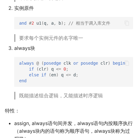
实例原件
and
#
2
u1
(
q
,
a
,
b
);
// 相当于调入库文件
要求每个实例元件的名字唯一
always块
always
@
(
posedge
clk
or
posedge
clr
)
begin
if
(
clr
)
q
<=
0
;
else
if
(
en
)
q
<=
d
;
end
既能描述组合逻辑，又能描述时序逻辑
特性：
assign, always语句间并发，always语句内按顺序执行
（always块内的语句称为顺序语句，always块称为过