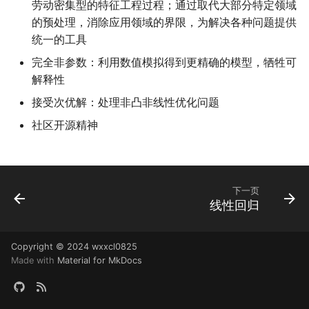
Learning
Finite-State Machines
劳动密集型的特征工程过程；通过取代大部分特定领域
Qtenon - Towards Low-
Registers and Register
结构语句
的预处理，消除应用领域的界限，为解决各种问题提供
A detailed GPU cache
Latency Architecture
Transfers
Communicating State
统一的工具
model based on reuse
Integration for Accelerat
Machines
完全非参数：利用数值模拟得到更精确的模型，牺牲可
distance theory
Hybrid Quantum-Classica
解释性
Computing
接受次优解：处理非凸非线性优化问题
Programming Distribute
Accelerator System with
Reuse-Aware Compilatio
社区开源精神
Code Generation Compil
for Zoned Quantum
Architectures Based on
Neutral Atoms
下一页
线性回归
Copyright © 2024
wxxcl0825
Made with
Material for MkDocs