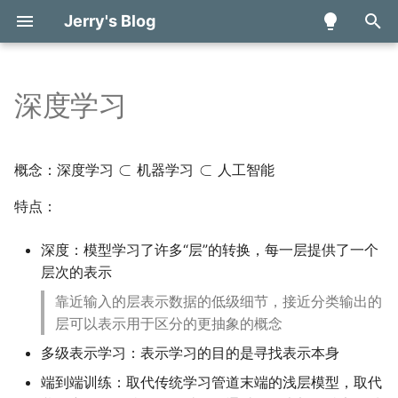
Jerry's Blog
键
入
深度学习
数学分析 甲 (H)
线性回归
矩阵微分
雪浪算力开发者大赛日志
量子计算与量子信息读书
多面体编译理论学习笔记
verilog
知识表达与推理
Basic concept and
Digital Systems and
算法分析基础
简介与概述
组合优化问题建模
量子游走
基于量子计算的投资组合
体系结构对编译技术的影
TENET - A Framework fo
模块基本概念
Basic Components
第一行代码读书笔记——
算法竞赛进阶指南学习笔
以
笔记
programming
Information
算法
Modeling Tensor Datafl
Kotlin
记
开
深度学习
人工智能
⊂
机器学习
⊂
introduction
Based on Relation-centri
人工智能引论
线性模型
自动微分
2023全球智能汽车AI挑战赛
论文阅读笔记
chisel
搜索探寻与问题求解
数据结构
绝热量子计算
程序抽象表示基础
模块的结构
Build Process and Testin
概念：
深
度
学
习
机
器
学
习
人
工
智
能
Notation
日志
量子机器学习学习笔记
Combinational Logic
A Quantum Algorithm for
Jetpack Compose学习
始
特点：
Binary Image and
Circuits
Shapley Value Estimatio
——UI组件
图像信息处理
损失函数
android
机器学习
排序
数据类型&常量变量
Components
搜
Morphological Operation
Rubick - A Synthesis
量子游走学习笔记
深度：模型学习了许多“层”的转换，每一层提供了一个
Framework for Spatial
Combinational Logic
Quantum random access
计算机逻辑设计基础
随机梯度下降
algorithm
神经网络与深度学习
哈希
运算符
Combinational Building
索
Architectures via Datafl
层次的表示
Basic operation
Design
memory via quantum wa
论文阅读笔记
Blocks
Decomposition
数据结构与算法基础
softmax回归
强化学习
赋值语句
靠近输入的层表示数据的低级细节，接近分类输出的
Sequential Circuit
Parallax - A Compiler for
Sequential Building Bloc
层可以表示用于区分的更抽象的概念
Ansor - Generating High
Neutral Atom Quantum
人工智能博弈
控制语句
多级表示学习：表示学习的目的是寻找表示本身
Performance Tensor
Computers under
Digital Hardware
Input Processing
Programs for Deep
Hardware Constraints
Implementation
端到端训练：取代传统学习管道末端的浅层模型，取代
人工智能伦理与安全
块语句